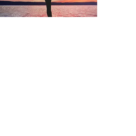
Séances de méditation
Pour diminuer le stress, retrouver le
calme intérieur, la sérénité, la paix
Séances en groupe
En savoir plus